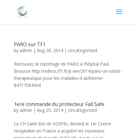
PARO sur TF1
by
admin
|
Aug 28, 2014
|
Uncategorized
Retrouvez le reportage de PARO à l’hôpital Paul
Brousse http://videos.tf1.fr/jt-we/2014/paro-un-robot-
therapeutique-pour-les-malades-d-alzheimer-
8471758.html
1ere commande du protecteur Fall Safe
by
admin
|
Aug 25, 2014
|
Uncategorized
Le CH Saint Eloi de SOSPEL devient le 1er Centre
Hospitalier en France a acquérir les nouveaux
protecteurs de hanche Fall Safe, basés sur la